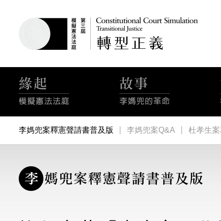
李媽兜案釋憲聲請書普及版
李媽兜案Q&A
杜孝生案