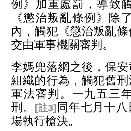
例》加重處罰，導致
《懲治叛亂條例》除
內，觸犯《懲治叛亂條
交由軍事機關審判。
李媽兜落網之後，保安
組織的行為，觸犯舊刑
軍法審判。一九五三
刑。
同年七月十八
[註3]
場執行槍決。